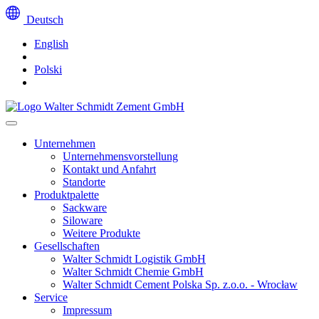
Deutsch
English
Polski
Unternehmen
Unternehmensvorstellung
Kontakt und Anfahrt
Standorte
Produktpalette
Sackware
Siloware
Weitere Produkte
Gesellschaften
Walter Schmidt Logistik GmbH
Walter Schmidt Chemie GmbH
Walter Schmidt Cement Polska Sp. z.o.o. - Wrocław
Service
Impressum