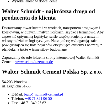
Wysoka jakość w dobrej cenie
Walter Schmidt - najkrótsza droga od
producenta do klienta
Dostarczamy towar luzem i w workach, transportem drogowym i
kolejowym, w dużych i małych ilościach, szybko i terminowo. Aby
zapewnić optymalną logistykę, ściśle współpracujemy z naszym
własnym działem logistycznym. Naszą ofertę wzbogacają stale
powiększająca się flota pojazdów obejmująca cysterny i naczepy z
plandeką, a także własne silosy budowlane.
Zapraszamy do odwiedzenia strony internetowej Walter Schmidt
Zement:
www.schmidt-zement.de
Walter Schmidt Cement Polska Sp. z.o.o.
54-203 Wroclaw
ul. Legnicka 51-53
E-Mail:
biuro@schmidt-cement.pl
Telefon:
+48 71 321 96 50
Fax: +48 71 349 25 62