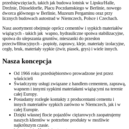
przedsięwzięciach, takich jak budowa lotnisk w Lipsku/Halle,
Dreźnie, Düsseldorfie, Placu Poczdamskiego w Berlinie, nowego
dworca głównego w Berlinie, Muzeum Pergaminu oraz przy
licznych budowach autostrad w Niemczech, Polsce i Czechach.
Nasz asortyment obejmuje oprócz cementów i sypkich materiałów
wiążących - takich jak wapno, hydrauliczne spoiwa stabilizacyjne,
spoiwa do ulepszania gruntów, mieszanki do przesłon
przeciwfiltracyjnych - popioły, zaprawy, kleje, materiały izolacyjne,
cegły, bruk, materiały sypkie (żwir, piasek, grys) i wiele innych.
Nasza koncepcja
Od 1966 roku przedsiębiorstwo prowadzone jest przez
właścicieli
Świadczymy usługi związane z handlem cementem, zaprawą,
wapnem i innymi sypkimi materiałami wiążącymi na terenie
całej Europy.
Posiadamy rozległe kontakty z producentami cementu i
innych materiałów sypkich zarówno w Niemczech, jak i w
całej Europie.
Dzięki własnej flocie pojazdów ciężarowych zaopatrujemy
naszych klientów w potrzebne produkty w możliwie
najkrótszym czasie.